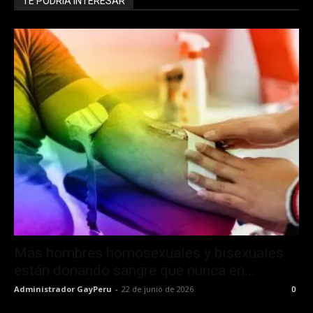
TE PODRÍA INTERESAR
Más hombres homosexuales y bisexuales
están donando sangre que nunca en...
Administrador GayPeru
-
22 de junio de 2026
0