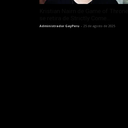
Kristian Nairn de Game of Thron
se retira de Strictly Come...
Administrador GayPeru
-
25 de agosto de 2025