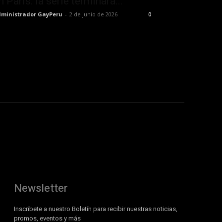
n París: la serie terminará...
ministrador GayPeru
-
2 de junio de 2026
0
Newsletter
Inscribete a nuestro Boletín para recibir nuestras noticias,
promos, eventos y más