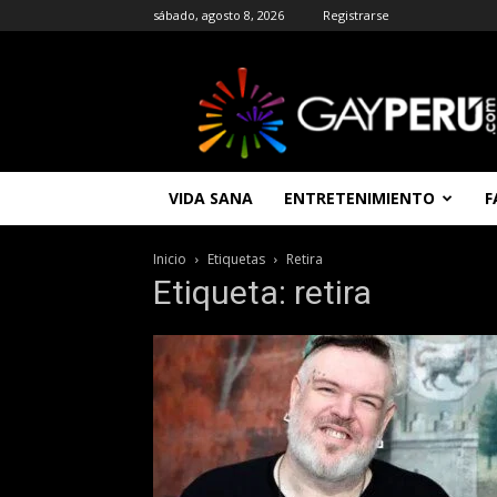
sábado, agosto 8, 2026
Registrarse
GAYPERU
|
Entretenimiento
Gay
|
Noticias
VIDA SANA
ENTRETENIMIENTO
F
Gays
|
Chat
Inicio
Etiquetas
Retira
Gay
Etiqueta: retira
Gratis
Peru