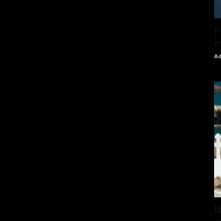
R
i
Ad
N