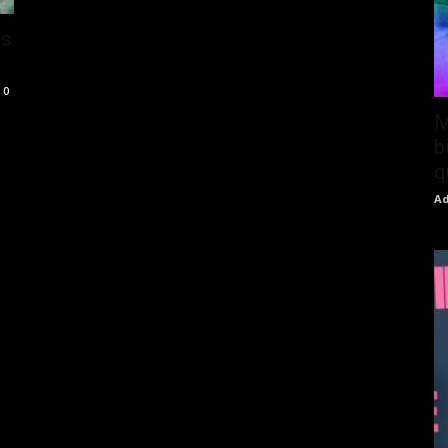
es
0
M
b
q
Ad