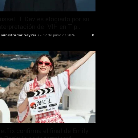
ussell T Davies elogiado por su
nterpretación del VIH en Tip...
ministrador GayPeru
-
12 de junio de 2026
0
etflix confirma el final de Emily