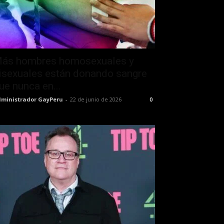
ás hombres homosexuales y
isexuales están donando sangre
ue nunca en...
ministrador GayPeru
-
22 de junio de 2026
0