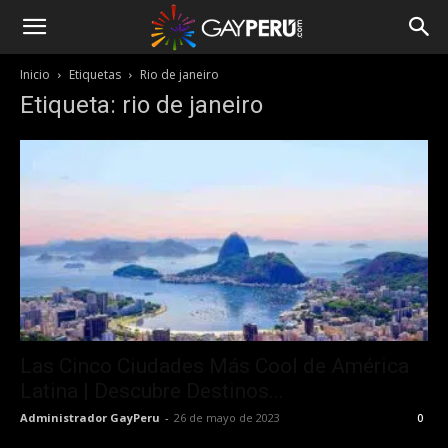
Inicio
Etiquetas
Rio de janeiro
Etiqueta: rio de janeiro
Las Cinco Ciudades Más Cool de América
Latina | Descubre Destinos...
Administrador GayPeru
-
26 de mayo de 2023
0