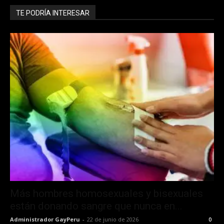
TE PODRÍA INTERESAR
Más hombres homosexuales y bisexuales
están donando sangre que nunca en...
Administrador GayPeru
-
22 de junio de 2026
0