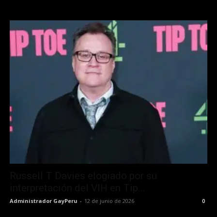
Russell T Davies elogiado por su
interpretación del VIH en Tip...
Administrador GayPeru
-
12 de junio de 2026
0