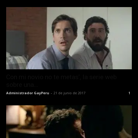
Con mi novio no te metas’, la serie web
sobre una...
Administrador GayPeru
-
21 de junio de 2017
1