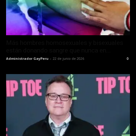
Más hombres homosexuales y bisexuales
están donando sangre que nunca en...
Administrador GayPeru
-
22 de junio de 2026
0