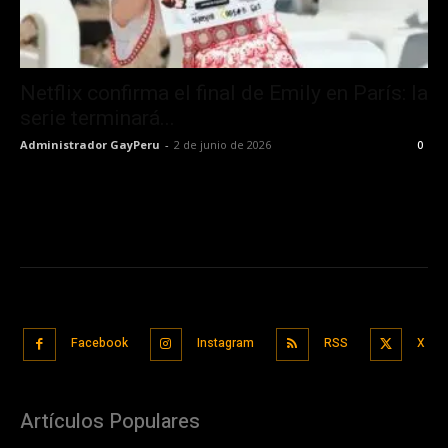
Netflix confirma el final de Emily en París: la
serie terminará...
Administrador GayPeru
-
2 de junio de 2026
0
Facebook
Instagram
RSS
X
Artículos Populares