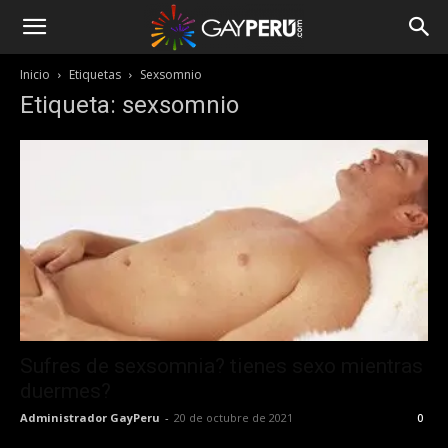
Inicio
Etiquetas
Sexsomnio
Etiqueta: sexsomnio
Sufres de sexsomnia? tienes sexo mientras
duermes?
Administrador GayPeru
-
20 de octubre de 2021
0