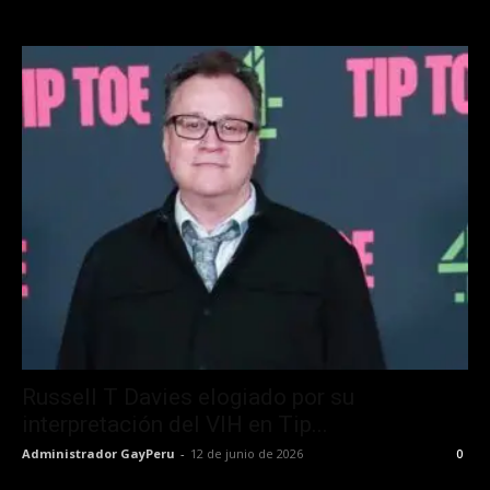
Russell T Davies elogiado por su
interpretación del VIH en Tip...
Administrador GayPeru
-
12 de junio de 2026
0