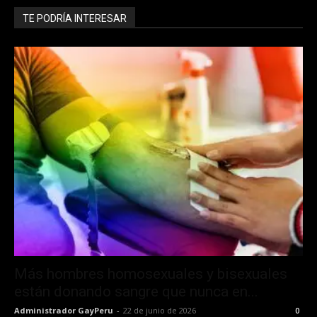
TE PODRÍA INTERESAR
Más hombres homosexuales y bisexuales
están donando sangre que nunca en...
Administrador GayPeru
-
22 de junio de 2026
0