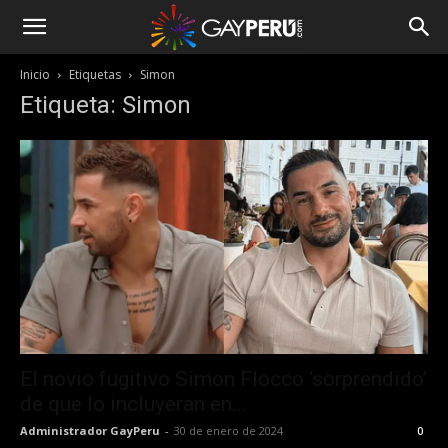
Inicio
Etiquetas
Simon
Etiqueta: Simon
El novio fugitivo Simon Flocco ‘sorprendido’
de que lo incluyeran en...
Administrador GayPeru
-
30 de enero de 2024
0