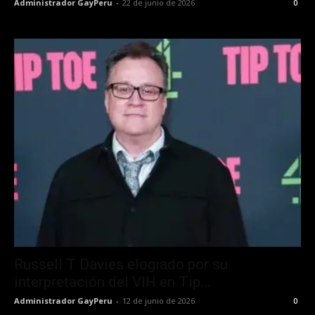
Administrador GayPeru
-
22 de junio de 2026
0
Russell T Davies elogiado por su
interpretación del VIH en Tip...
Administrador GayPeru
-
12 de junio de 2026
0