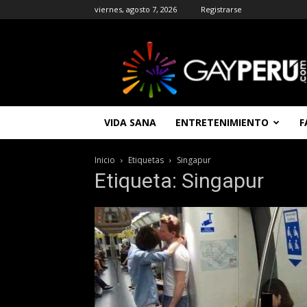
viernes, agosto 7, 2026
Registrarse
GAYPERU
|
Entretenimiento
Gay
|
Noticias
VIDA SANA
ENTRETENIMIENTO
F
Gays
|
Chat
Inicio
Etiquetas
Singapur
Gay
Etiqueta: Singapur
Gratis
Peru