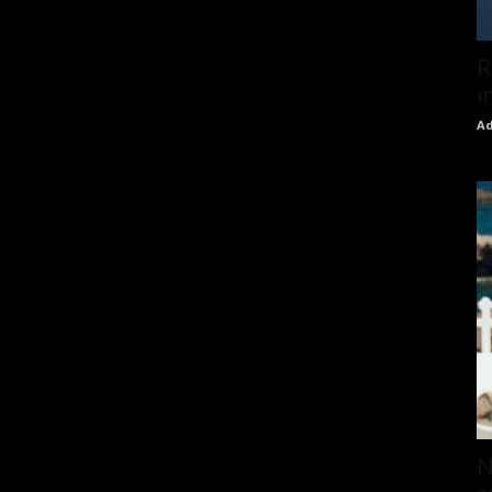
R
i
Ad
N