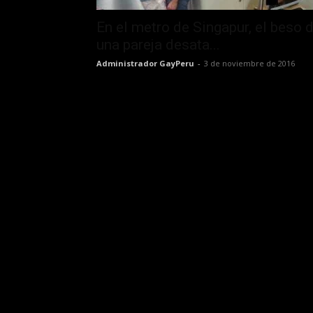
En el metro de Singapur, el beso 
una pareja desata...
Administrador GayPeru
-
3 de noviembre de 2016