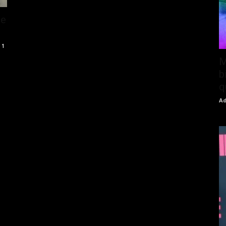
de
1
M
b
q
Ad