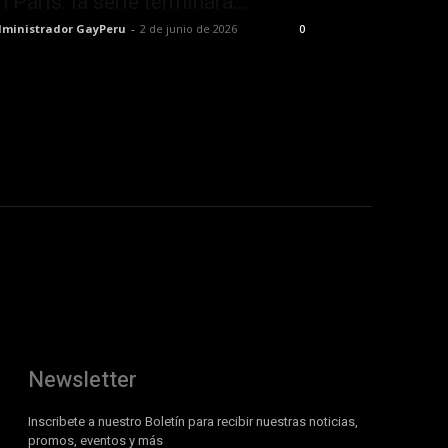
n París: la serie terminará...
ministrador GayPeru
-
2 de junio de 2026
0
Newsletter
Inscribete a nuestro Boletín para recibir nuestras noticias,
promos, eventos y más