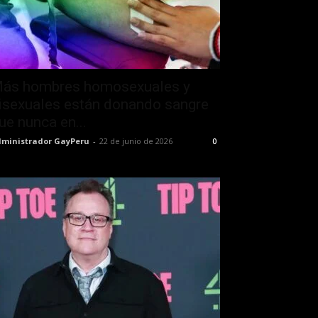
ás hombres homosexuales y
isexuales están donando sangre
ue nunca en...
ministrador GayPeru
-
22 de junio de 2026
0