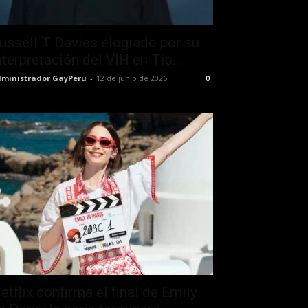
ussell T Davies elogiado por su
nterpretación del VIH en Tip...
ministrador GayPeru
-
12 de junio de 2026
0
etflix confirma el final de Emily