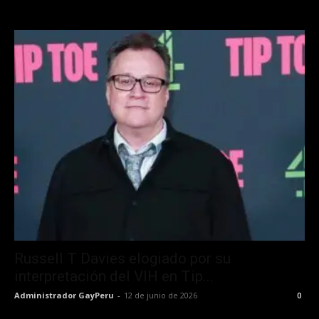
Russell T Davies elogiado por su
interpretación del VIH en Tip...
Administrador GayPeru
-
12 de junio de 2026
0