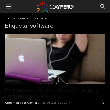
Inicio
Etiquetas
Software
Etiqueta: software
Polémica por software de espionaje para
“averiguar si su hijo es...
Administrador GayPeru
-
28 de agosto de 2017
0