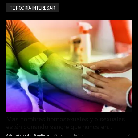
TE PODRÍA INTERESAR
Más hombres homosexuales y bisexuales
están donando sangre que nunca en...
Administrador GayPeru
-
22 de junio de 2026
0