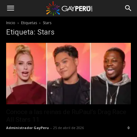
Inicio
Etiquetas
Stars
Etiqueta: Stars
Conoce a las reinas de RuPaul’s Drag Race
All Stars 11
Administrador GayPeru
-
25 de abril de 2026
0