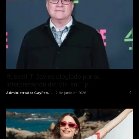
Russell T Davies elogiado por su
interpretación del VIH en Tip...
Administrador GayPeru
-
12 de junio de 2026
0