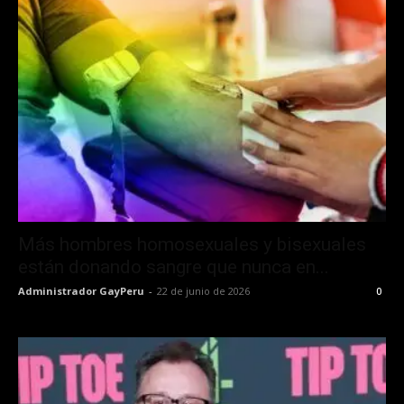
Más hombres homosexuales y bisexuales
están donando sangre que nunca en...
Administrador GayPeru
-
22 de junio de 2026
0