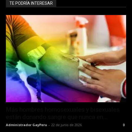
TE PODRÍA INTERESAR
Más hombres homosexuales y bisexuales
están donando sangre que nunca en...
Administrador GayPeru
-
22 de junio de 2026
0