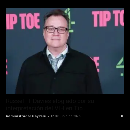
Russell T Davies elogiado por su
interpretación del VIH en Tip...
Administrador GayPeru
-
12 de junio de 2026
0