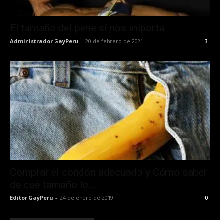
El tamaño del pene sí nos importa
Administrador GayPeru
-
20 de febrero de 2021
3
Comprar el condón adecuado y Cómo saber
de qué tamaño lo...
Editor GayPeru
-
24 de enero de 2019
0