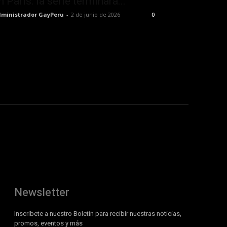
n París: la serie terminará...
ministrador GayPeru
-
2 de junio de 2026
0
Newsletter
Inscribete a nuestro Boletín para recibir nuestras noticias,
promos, eventos y más