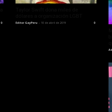
la
Taylor Swift dona miles de
dólares a organización LGBT
Editor GayPeru
-
10 de abril de 2019
0
0
M
b
q
Ad