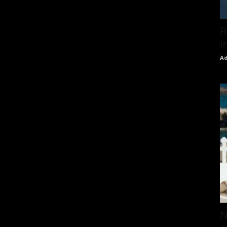
R
i
Ad
N