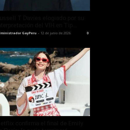
ussell T Davies elogiado por su
nterpretación del VIH en Tip...
ministrador GayPeru
-
12 de junio de 2026
0
etflix confirma el final de Emily