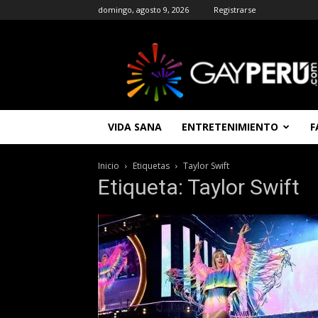
domingo, agosto 9, 2026
Registrarse
GAYPERU
|
Entretenimiento
Gay
|
Noticias
VIDA SANA
ENTRETENIMIENTO
F
Gays
|
Chat
Inicio
Etiquetas
Taylor Swift
Gay
Etiqueta: Taylor Swift
Gratis
Peru