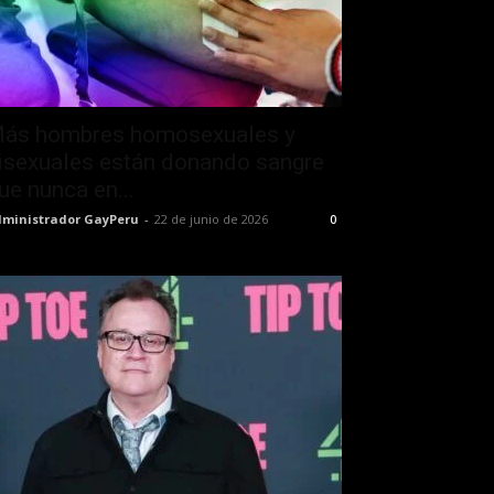
ás hombres homosexuales y
isexuales están donando sangre
ue nunca en...
ministrador GayPeru
-
22 de junio de 2026
0