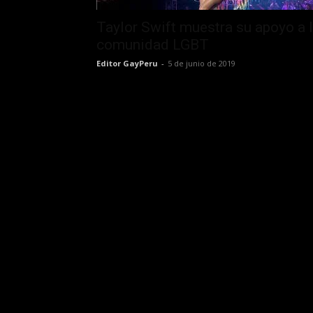
Taylor Swift muestra su apoyo a 
comunidad LGBT
Editor GayPeru
-
5 de junio de 2019