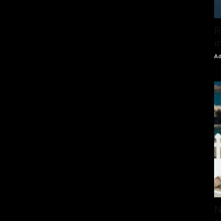
R
i
Ad
N