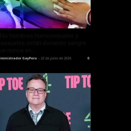
ás hombres homosexuales y
isexuales están donando sangre
ue nunca en...
ministrador GayPeru
-
22 de junio de 2026
0