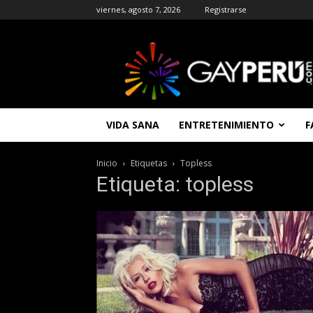
viernes, agosto 7, 2026
Registrarse
GAYPERU
|
Entretenimiento
Gay
|
Noticias
VIDA SANA
ENTRETENIMIENTO
F
Gays
|
Chat
Inicio
Etiquetas
Topless
Gay
Etiqueta: topless
Gratis
Peru