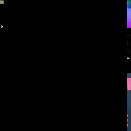
0
M
b
q
Ad