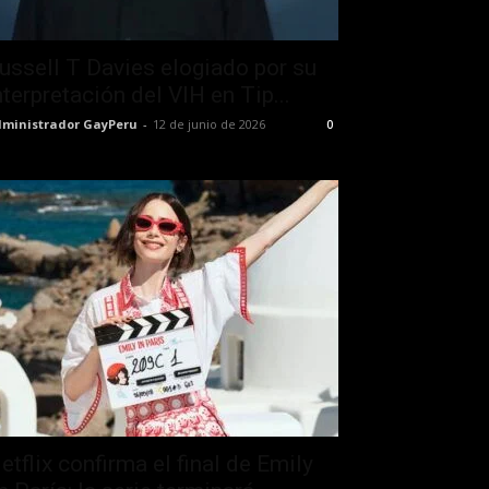
ussell T Davies elogiado por su
nterpretación del VIH en Tip...
ministrador GayPeru
-
12 de junio de 2026
0
etflix confirma el final de Emily