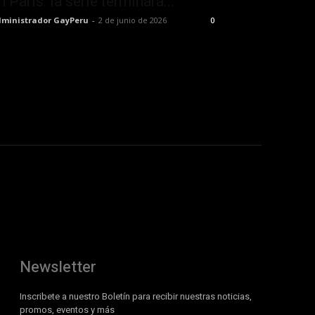
n París: la serie terminará...
ministrador GayPeru
-
2 de junio de 2026
0
Newsletter
Inscribete a nuestro Boletín para recibir nuestras noticias,
promos, eventos y más