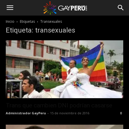
Inicio
Etiquetas
Transexuales
Etiqueta: transexuales
Trans que cambien DNI podrían casarse
Administrador GayPeru
-
15 de noviembre de 2016
0