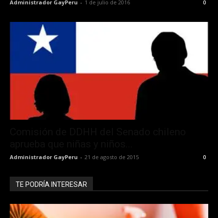
Administrador GayPeru
-
1 de julio de 2016
0
Comisión de DDHH del Senado chileno
aprueba que niñas y niños...
Administrador GayPeru
-
21 de agosto de 2015
0
TE PODRÍA INTERESAR