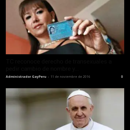
TC reconoce derecho de transexuales a
pedir cambio de nombre y...
Administrador GayPeru
-
11 de noviembre de 2016
0