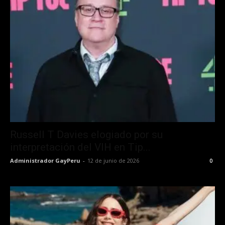
Russell T Davies elogiado por su
interpretación del VIH en Tip...
Administrador GayPeru
-
12 de junio de 2026
0