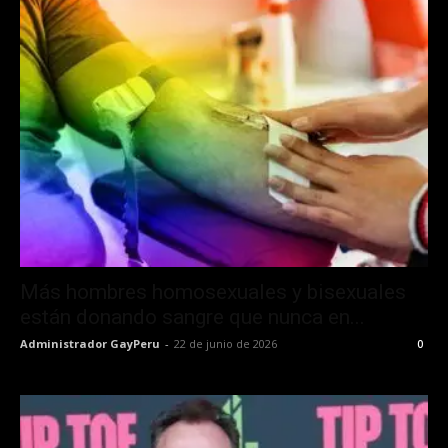
Más hombres homosexuales y bisexuales
están donando sangre que nunca en...
Administrador GayPeru
-
22 de junio de 2026
0