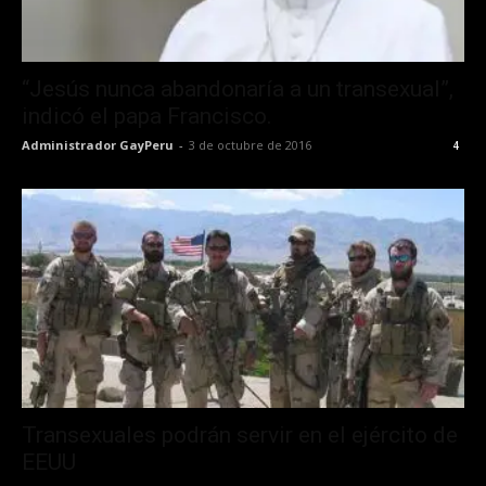
“Jesús nunca abandonaría a un transexual”,
indicó el papa Francisco.
Administrador GayPeru
-
3 de octubre de 2016
4
Transexuales podrán servir en el ejército de
EEUU