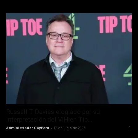
Russell T Davies elogiado por su
interpretación del VIH en Tip...
Administrador GayPeru
-
12 de junio de 2026
0