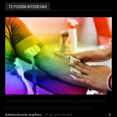
TE PODRÍA INTERESAR
Más hombres homosexuales y bisexuales
están donando sangre que nunca en...
Administrador GayPeru
-
22 de junio de 2026
0