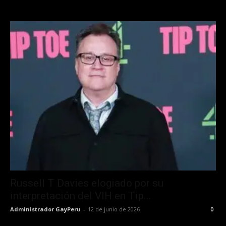
Russell T Davies elogiado por su
interpretación del VIH en Tip...
Administrador GayPeru
-
12 de junio de 2026
0