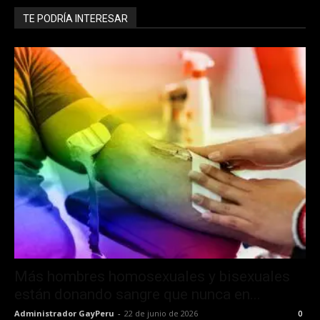
TE PODRÍA INTERESAR
Más hombres homosexuales y bisexuales
están donando sangre que nunca en...
Administrador GayPeru
-
22 de junio de 2026
0