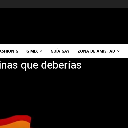
ASHION G
G MIX
GUÍA GAY
ZONA DE AMISTAD
inas que deberías