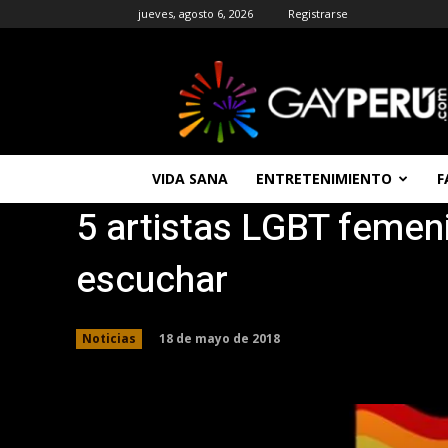
jueves, agosto 6, 2026
Registrarse
GAYPERU
|
Entretenimiento
Gay
|
Noticias
VIDA SANA
ENTRETENIMIENTO
F
Gays
5 artistas LGBT femen
|
Chat
Gay
escuchar
Gratis
Peru
18 de mayo de 2018
Noticias