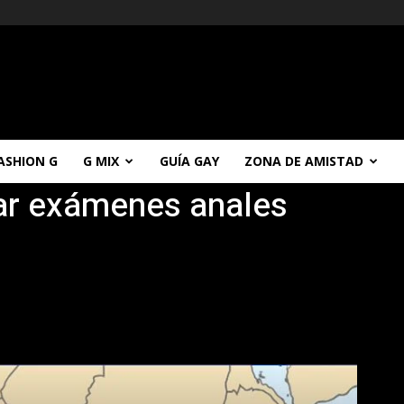
ASHION G
G MIX
GUÍA GAY
ZONA DE AMISTAD
zar exámenes anales