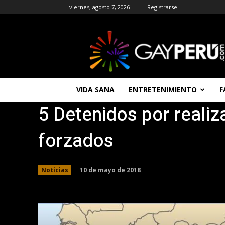
viernes, agosto 7, 2026
Registrarse
GAYPERU
|
Entretenimiento
Gay
|
Noticias
VIDA SANA
ENTRETENIMIENTO
F
Gays
5 Detenidos por reali
|
Chat
Gay
forzados
Gratis
Peru
10 de mayo de 2018
Noticias