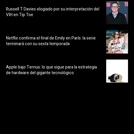
Russell T Davies elogiado por su interpretación del
VIH en Tip Toe
Netflix confirma el final de Emily en París: la serie
terminará con su sexta temporada
Apple bajo Ternus: lo que sigue para la estrategia
de hardware del gigante tecnológico
https://pubads.g.doubleclick.net/gampad/ads?
ad_type=audio_video&sz=300x250&iu=/23072484120/123&env=in
[referrer_url]&description_url=[description_url]&correlator=
[timestamp]