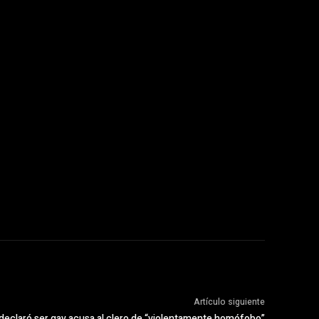
Artículo siguiente
 declaró ser gay acusa al clero de “violentamente homófobo”