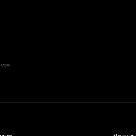
RU.COM
a mujer
El cura que