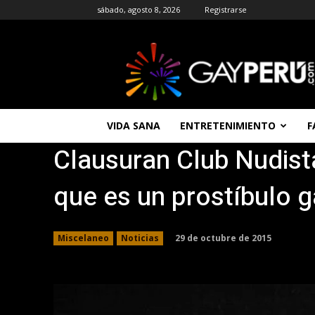
sábado, agosto 8, 2026
Registrarse
GAYPERU
|
Entretenimiento
Gay
|
Noticias
VIDA SANA
ENTRETENIMIENTO
F
Gays
Clausuran Club Nudist
|
Chat
Gay
que es un prostíbulo 
Gratis
Peru
29 de octubre de 2015
Miscelaneo
Noticias