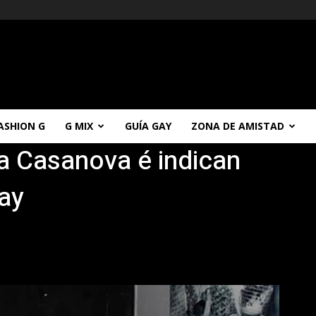
ASHION G
G MIX
GUÍA GAY
ZONA DE AMISTAD
a Casanova é indican
gay