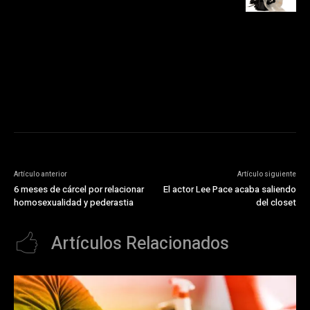
https://pubads.g.doubleclick.net/gampad/ads?
ad_type=audio_video&sz=300x250&iu=/23072484120/123&env=in
[referrer_url]&description_url=[description_url]&correlator=
[timestamp]
Artículo anterior
Artículo siguiente
6 meses de cárcel por relacionar
El actor Lee Pace acaba saliendo
homosexualidad y pederastia
del closet
Artículos Relacionados