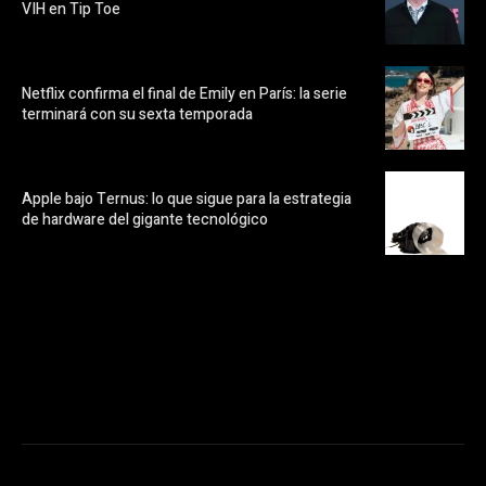
VIH en Tip Toe
Netflix confirma el final de Emily en París: la serie
terminará con su sexta temporada
Apple bajo Ternus: lo que sigue para la estrategia
de hardware del gigante tecnológico
https://pubads.g.doubleclick.net/gampad/ads?
ad_type=audio_video&sz=300x250&iu=/23072484120/123&env=in
[referrer_url]&description_url=[description_url]&correlator=
[timestamp]