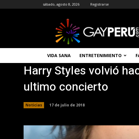
sábado, agosto 8, 2026
Registrarse
GAYPERU
|
Entretenimiento
Gay
|
Noticias
VIDA SANA
ENTRETENIMIENTO
F
Gays
Harry Styles volvió ha
|
Chat
Gay
ultimo concierto
Gratis
Peru
17 de julio de 2018
Noticias