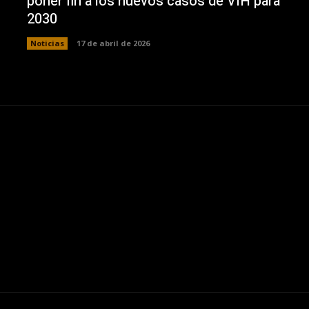
poner fin a los nuevos casos de VIH para
2030
Noticias
17 de abril de 2026