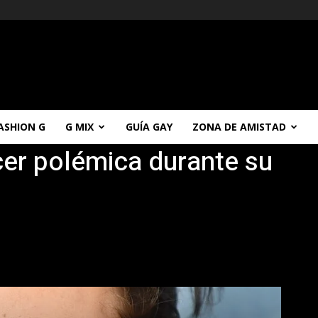
ASHION G
G MIX
GUÍA GAY
ZONA DE AMISTAD
cer polémica durante su