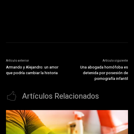
https://pubads.g.doubleclick.net/gampad/ads?
ad_type=audio_video&sz=300x250&iu=/23072484120/123&env=in
[referrer_url]&description_url=[description_url]&correlator=
[timestamp]
Artículo anterior
Artículo siguiente
Armando y Alejandro: un amor
Una abogada homófoba es
que podría cambiar la historia
detenida por posesión de
pornografía infantil
Artículos Relacionados