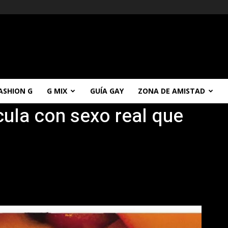
ASHION G
G MIX
GUÍA GAY
ZONA DE AMISTAD
cula con sexo real que