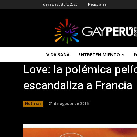
jueves, agosto 6, 2026
Registrarse
GAYPERU
|
Entretenimiento
Gay
|
Noticias
VIDA SANA
ENTRETENIMIENTO
F
Gays
Love: la polémica pelí
|
Chat
Gay
escandaliza a Francia
Gratis
Peru
21 de agosto de 2015
Noticias