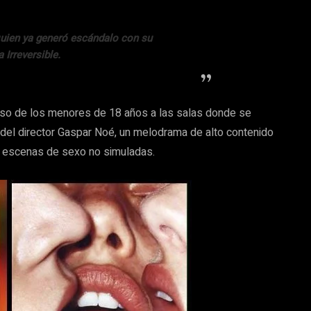
quien ya generó escándalo con su
 Irreversible.
cceso de los menores de 18 años a las salas donde se
a del director Gaspar Noé, un melodrama de alto contenido
er escenas de sexo no simuladas.