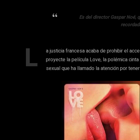
Es del director Gaspar Noé, 
recordada
L
a justicia francesa acaba de prohibir el a
proyecte la película Love, la polémica cint
sexual que ha llamado la atención por ten