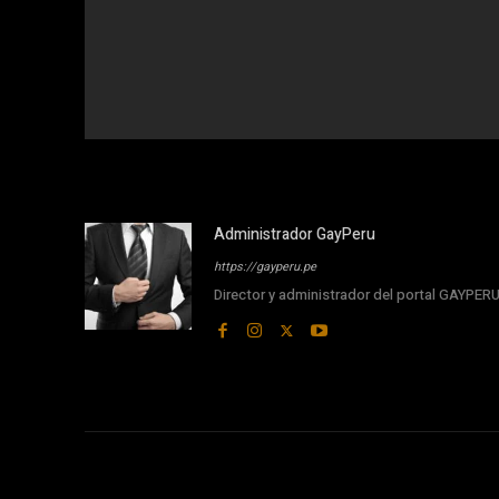
Administrador GayPeru
https://gayperu.pe
Director y administrador del portal GAYPE