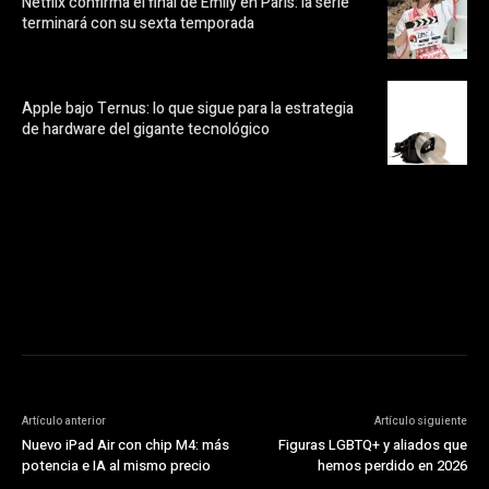
Netflix confirma el final de Emily en París: la serie
terminará con su sexta temporada
Apple bajo Ternus: lo que sigue para la estrategia
de hardware del gigante tecnológico
https://pubads.g.doubleclick.net/gampad/ads?
ad_type=audio_video&sz=300x250&iu=/23072484120/123&env=in
[referrer_url]&description_url=[description_url]&correlator=
[timestamp]
Artículo anterior
Artículo siguiente
Nuevo iPad Air con chip M4: más
Figuras LGBTQ+ y aliados que
potencia e IA al mismo precio
hemos perdido en 2026