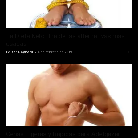
La Dieta Keto Una de las alternativas más
usadas
Editor GayPeru
-
4 de febrero de 2019
0
Cenas Ligeras y Rápidas para Adelgazar