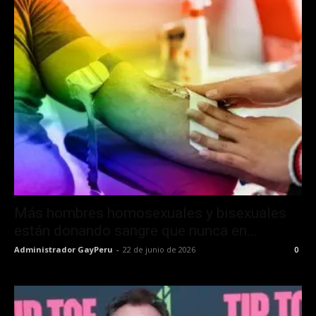
Más hombres homosexuales y bisexuales
están donando sangre que nunca en...
Administrador GayPeru
-
22 de junio de 2026
0