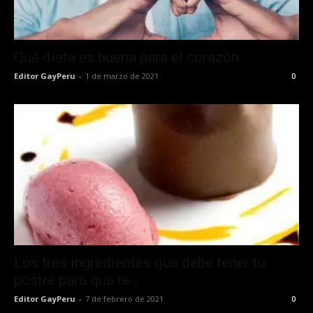
Qué dieta es buena para el corazón
Editor GayPeru
-
1 de marzo de 2021
0
Los tres ingredientes que debe tener tu
postre para que te...
Editor GayPeru
-
7 de febrero de 2021
0