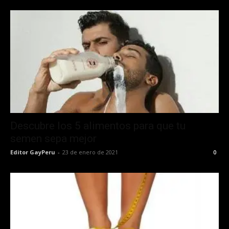
Descubre los 5 alimentos para que tu
semen sepa mejor
Editor GayPeru
-
23 de enero de 2021
0