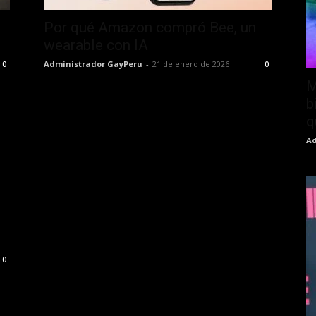
Por qué Amazon compró Bee, un
wearable con IA
Administrador GayPeru
-
21 de enero de 2026
0
0
M
b
q
Ad
0