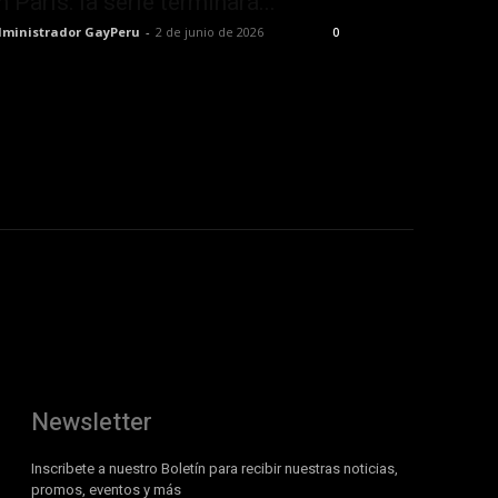
n París: la serie terminará...
ministrador GayPeru
-
2 de junio de 2026
0
Newsletter
Inscribete a nuestro Boletín para recibir nuestras noticias,
promos, eventos y más