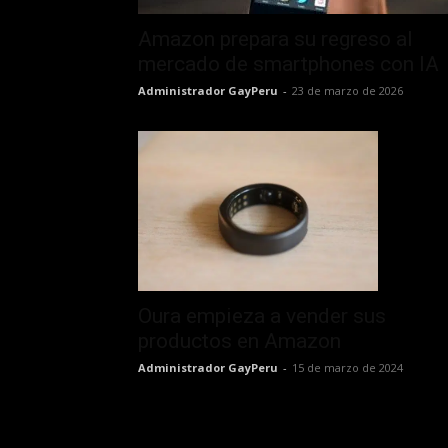
Amazon prepara su regreso al
mercado de smartphones con IA
Administrador GayPeru
-
23 de marzo de 2026
Oura empieza a vender sus
productos en Amazon
Administrador GayPeru
-
15 de marzo de 2024