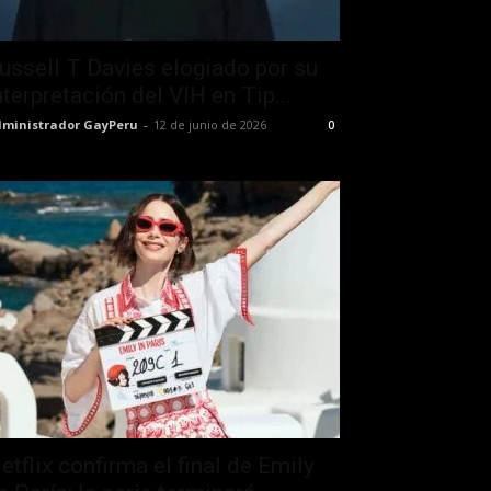
ussell T Davies elogiado por su
nterpretación del VIH en Tip...
ministrador GayPeru
-
12 de junio de 2026
0
etflix confirma el final de Emily