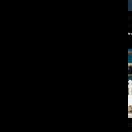
R
i
Ad
N