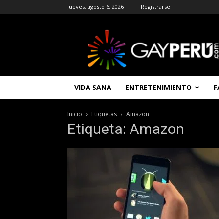
jueves, agosto 6, 2026
Registrarse
GAYPERU
|
Entretenimiento
Gay
|
Noticias
VIDA SANA
ENTRETENIMIENTO
F
Gays
|
Chat
Inicio
Etiquetas
Amazon
Gay
Etiqueta: Amazon
Gratis
Peru