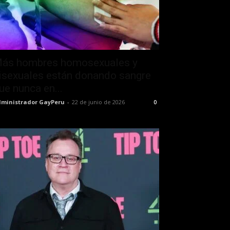
ás hombres homosexuales y
isexuales están donando sangre
ue nunca en...
ministrador GayPeru
-
22 de junio de 2026
0