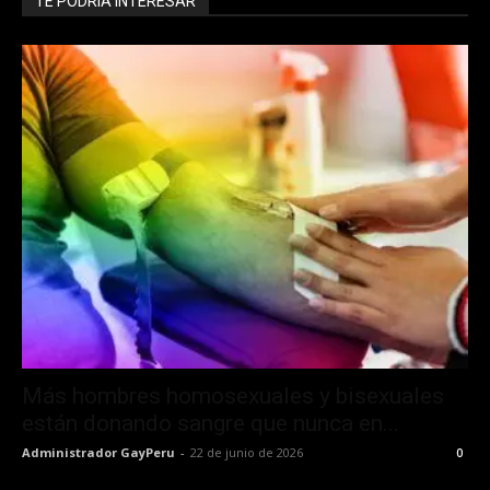
TE PODRÍA INTERESAR
Más hombres homosexuales y bisexuales
están donando sangre que nunca en...
Administrador GayPeru
-
22 de junio de 2026
0