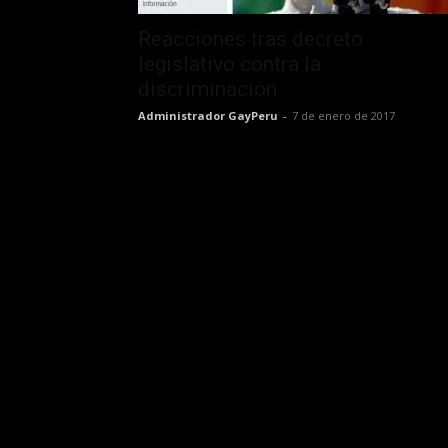
Reacciones tras decreto
legislativo contra la
discriminación
Administrador GayPeru
-
7 de enero de 2017