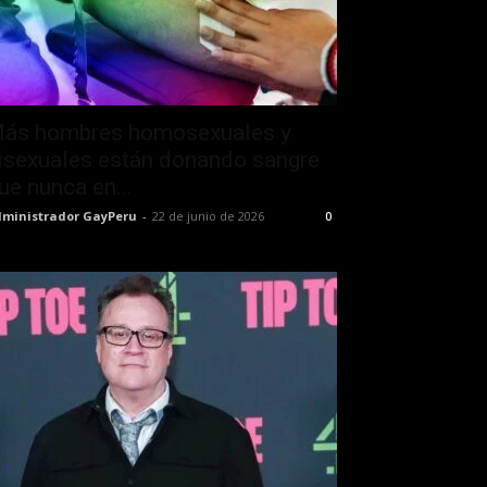
ás hombres homosexuales y
isexuales están donando sangre
ue nunca en...
ministrador GayPeru
-
22 de junio de 2026
0