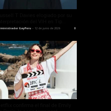
ussell T Davies elogiado por su
nterpretación del VIH en Tip...
ministrador GayPeru
-
12 de junio de 2026
0
etflix confirma el final de Emily