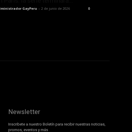
n París: la serie terminará...
ministrador GayPeru
-
2 de junio de 2026
0
Newsletter
Inscribete a nuestro Boletín para recibir nuestras noticias,
promos, eventos y más