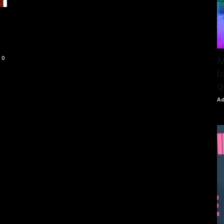
0
M
b
q
Ad