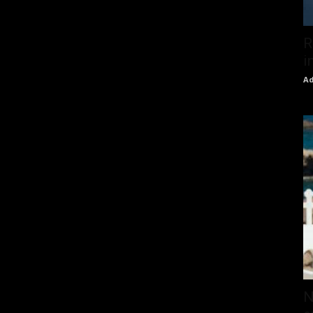
R
i
Ad
N