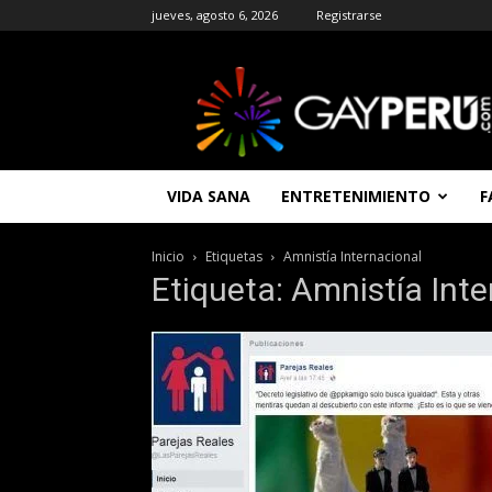
jueves, agosto 6, 2026
Registrarse
GAYPERU
|
Entretenimiento
Gay
|
Noticias
VIDA SANA
ENTRETENIMIENTO
F
Gays
|
Chat
Inicio
Etiquetas
Amnistía Internacional
Gay
Etiqueta: Amnistía Inte
Gratis
Peru