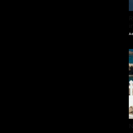
R
i
Ad
N