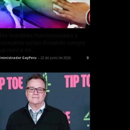
ás hombres homosexuales y
isexuales están donando sangre
ue nunca en...
ministrador GayPeru
-
22 de junio de 2026
0