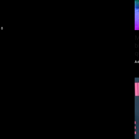
0
M
b
q
Ad