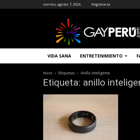
viernes, agosto 7, 2026
Registrarse
GAYPERU
|
Entretenimiento
Gay
|
Noticias
VIDA SANA
ENTRETENIMIENTO
F
Gays
|
Chat
Inicio
Etiquetas
Anillo inteligente
Gay
Etiqueta: anillo intelig
Gratis
Peru