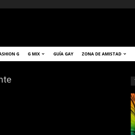
ASHION G
G MIX
GUÍA GAY
ZONA DE AMISTAD
ente