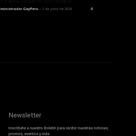
n París: la serie terminará...
ministrador GayPeru
-
2 de junio de 2026
0
Newsletter
Inscribete a nuestro Boletín para recibir nuestras noticias,
promos, eventos y más