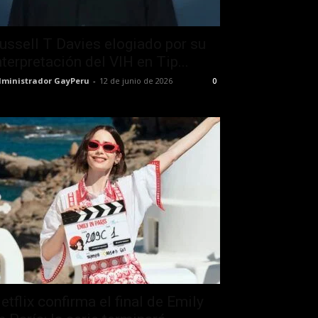
ussell T Davies elogiado por su
nterpretación del VIH en Tip...
ministrador GayPeru
-
12 de junio de 2026
0
etflix confirma el final de Emily