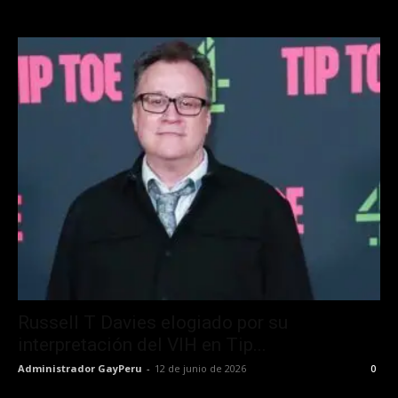
Russell T Davies elogiado por su
interpretación del VIH en Tip...
Administrador GayPeru
-
12 de junio de 2026
0