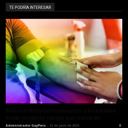
TE PODRÍA INTERESAR
Más hombres homosexuales y bisexuales
están donando sangre que nunca en...
Administrador GayPeru
-
22 de junio de 2026
0