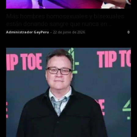
Más hombres homosexuales y bisexuales
están donando sangre que nunca en...
Administrador GayPeru
-
22 de junio de 2026
0