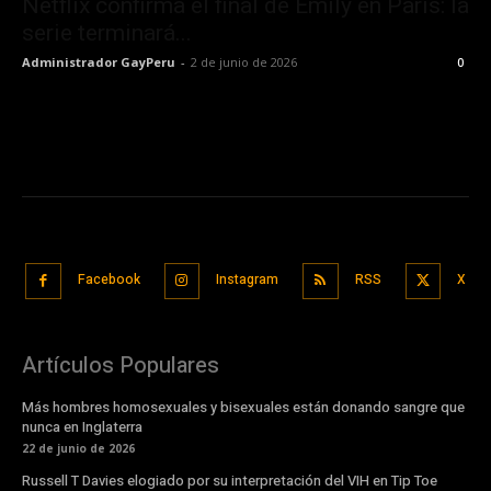
Netflix confirma el final de Emily en París: la
serie terminará...
Administrador GayPeru
-
2 de junio de 2026
0
Facebook
Instagram
RSS
X
Artículos Populares
Más hombres homosexuales y bisexuales están donando sangre que
nunca en Inglaterra
22 de junio de 2026
Russell T Davies elogiado por su interpretación del VIH en Tip Toe