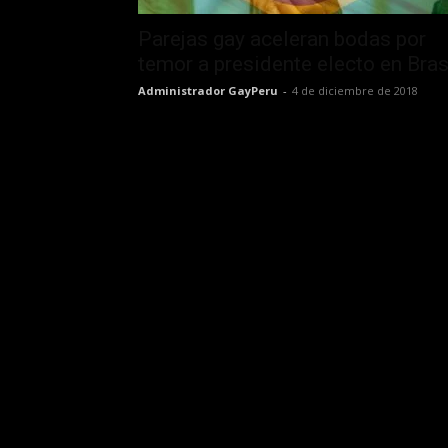
Parejas gay aceleran bodas por
temor a presidente electo en Bras
Administrador GayPeru
-
4 de diciembre de 2018