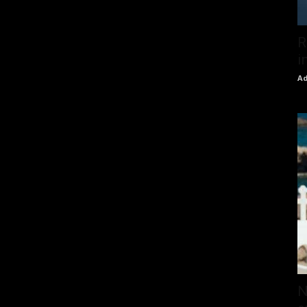
R
i
Ad
N