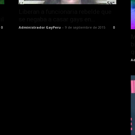
Liberan a funcionaria rebelde que
il
se negaba a casar gays en...
Administrador GayPeru
-
9 de septiembre de 2015
0
0
M
b
q
Ad