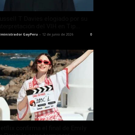
ussell T Davies elogiado por su
nterpretación del VIH en Tip...
ministrador GayPeru
-
12 de junio de 2026
0
etflix confirma el final de Emily