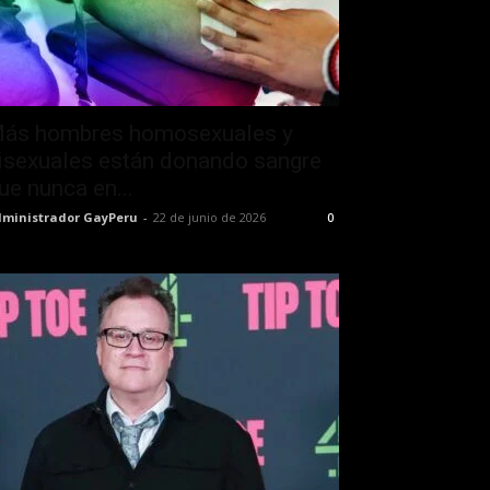
ás hombres homosexuales y
isexuales están donando sangre
ue nunca en...
ministrador GayPeru
-
22 de junio de 2026
0