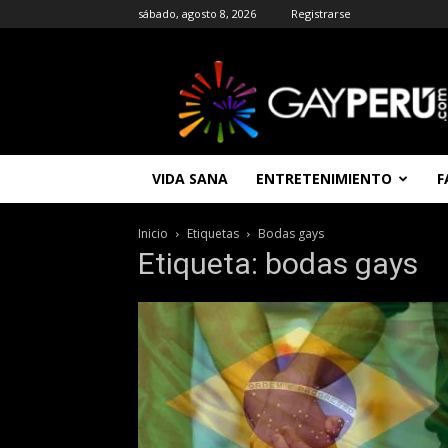
sábado, agosto 8, 2026
Registrarse
GAYPERU
|
Entretenimiento
Gay
|
Noticias
VIDA SANA
ENTRETENIMIENTO
F
Gays
|
Chat
Inicio
Etiquetas
Bodas gays
Gay
Etiqueta: bodas gays
Gratis
Peru