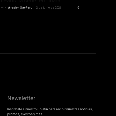
n París: la serie terminará...
ministrador GayPeru
-
2 de junio de 2026
0
Newsletter
Inscribete a nuestro Boletín para recibir nuestras noticias,
promos, eventos y más