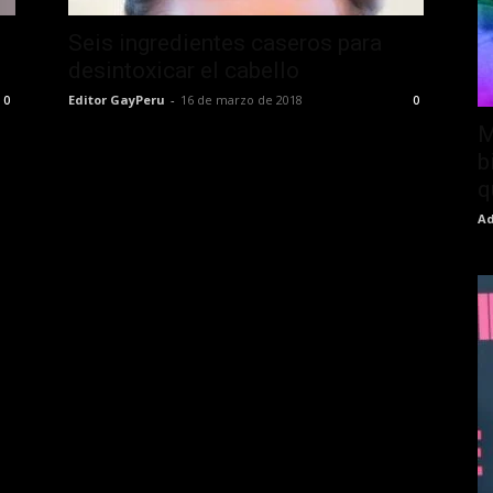
Seis ingredientes caseros para
desintoxicar el cabello
Editor GayPeru
-
16 de marzo de 2018
0
0
M
b
q
Ad