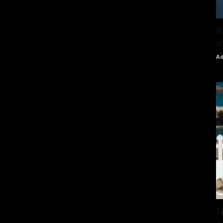
R
i
Ad
N