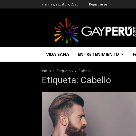
viernes, agosto 7, 2026
Registrarse
GAYPERU
|
Entretenimiento
Gay
|
Noticias
VIDA SANA
ENTRETENIMIENTO
F
Gays
|
Chat
Inicio
Etiquetas
Cabello
Gay
Etiqueta: Cabello
Gratis
Peru