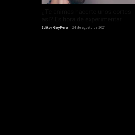
¿Te animas hacerte unos cortes
así? Es hora de experimentar
Editor GayPeru
-
24 de agosto de 2021