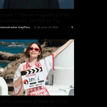
ussell T Davies elogiado por su
nterpretación del VIH en Tip...
ministrador GayPeru
-
12 de junio de 2026
0
etflix confirma el final de Emily