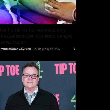
ás hombres homosexuales y
isexuales están donando sangre
ue nunca en...
ministrador GayPeru
-
22 de junio de 2026
0