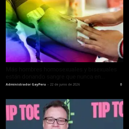
Más hombres homosexuales y bisexuales
están donando sangre que nunca en...
Administrador GayPeru
-
22 de junio de 2026
0