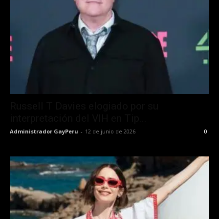
Russell T Davies elogiado por su
interpretación del VIH en Tip...
Administrador GayPeru
-
12 de junio de 2026
0