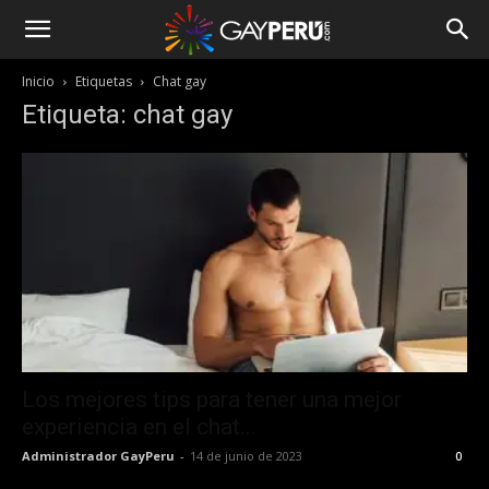
Inicio
Etiquetas
Chat gay
Etiqueta: chat gay
Los mejores tips para tener una mejor
experiencia en el chat...
Administrador GayPeru
-
14 de junio de 2023
0