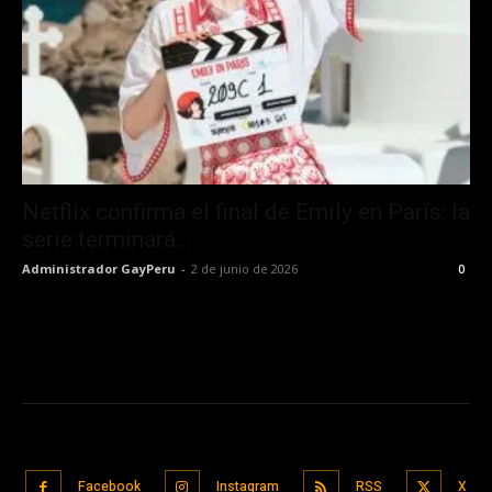
Netflix confirma el final de Emily en París: la
serie terminará...
Administrador GayPeru
-
2 de junio de 2026
0
Facebook
Instagram
RSS
X