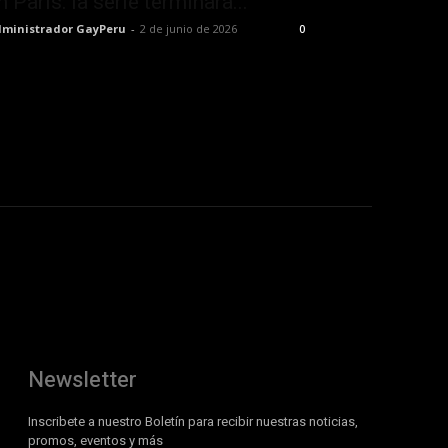
n París: la serie terminará...
ministrador GayPeru
-
2 de junio de 2026
0
Newsletter
Inscribete a nuestro Boletín para recibir nuestras noticias,
promos, eventos y más