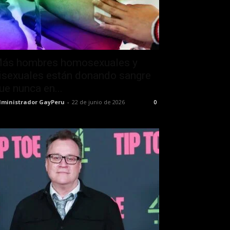
ás hombres homosexuales y
isexuales están donando sangre
ue nunca en...
ministrador GayPeru
-
22 de junio de 2026
0