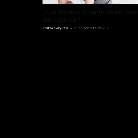
¿Cuándo es momento de termina
una relación?
Editor GayPeru
-
28 de febrero de 2025