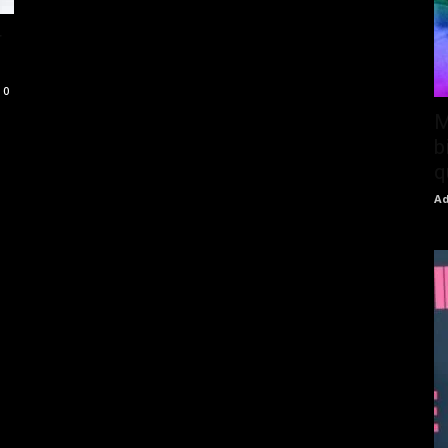
r
0
M
b
q
Ad