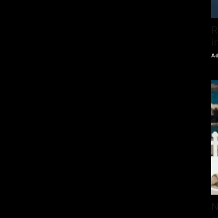
R
i
Ad
N