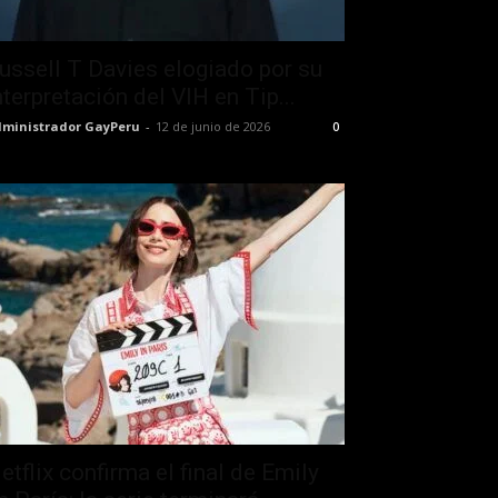
ussell T Davies elogiado por su
nterpretación del VIH en Tip...
ministrador GayPeru
-
12 de junio de 2026
0
etflix confirma el final de Emily