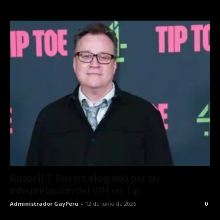
Russell T Davies elogiado por su
interpretación del VIH en Tip...
Administrador GayPeru
-
12 de junio de 2026
0