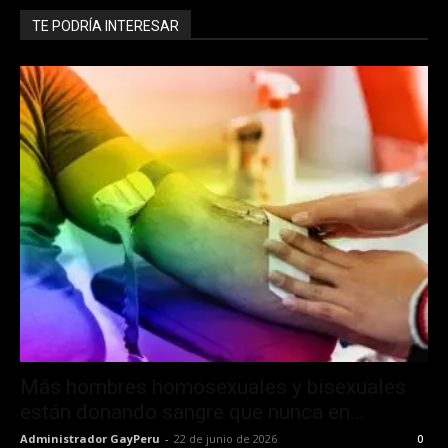
TE PODRÍA INTERESAR
Más hombres homosexuales y bisexuales
están donando sangre que nunca en...
Administrador GayPeru
-
22 de junio de 2026
0