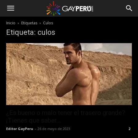
Inicio
Etiquetas
Culos
Etiqueta: culos
¿Es bueno o malo tener el trasero grande?
¡Tienes que saber...
Editor GayPeru
-
26 de mayo de 2023
2