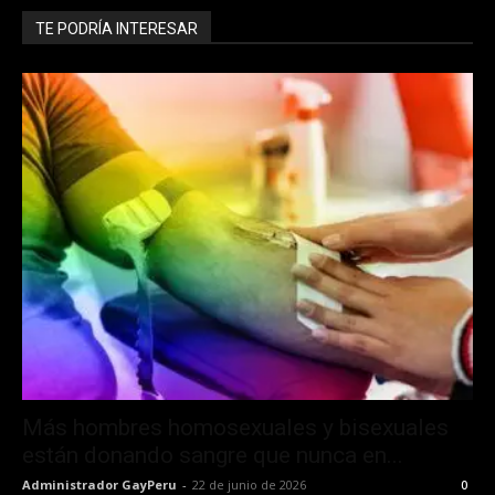
TE PODRÍA INTERESAR
Más hombres homosexuales y bisexuales
están donando sangre que nunca en...
Administrador GayPeru
-
22 de junio de 2026
0