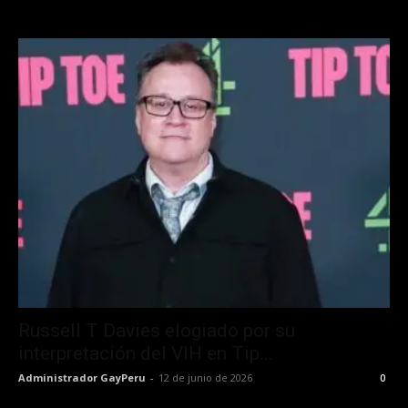
Russell T Davies elogiado por su
interpretación del VIH en Tip...
Administrador GayPeru
-
12 de junio de 2026
0