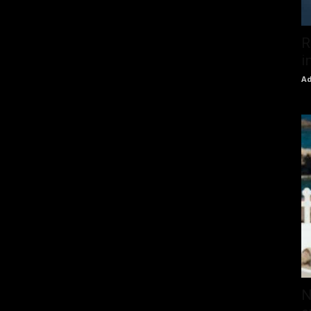
R
i
Ad
N