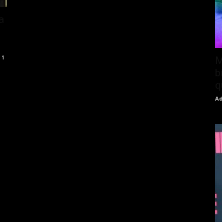
a
1
M
b
q
Ad