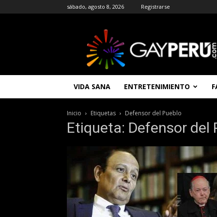
sábado, agosto 8, 2026
Registrarse
GAYPERU
|
Entretenimiento
Gay
|
Noticias
VIDA SANA
ENTRETENIMIENTO
F
Gays
|
Chat
Inicio
Etiquetas
Defensor del Pueblo
Gay
Etiqueta: Defensor del
Gratis
Peru