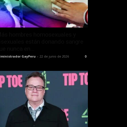
ás hombres homosexuales y
isexuales están donando sangre
ue nunca en...
ministrador GayPeru
-
22 de junio de 2026
0