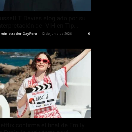
ussell T Davies elogiado por su
nterpretación del VIH en Tip...
ministrador GayPeru
-
12 de junio de 2026
0
etflix confirma el final de Emily