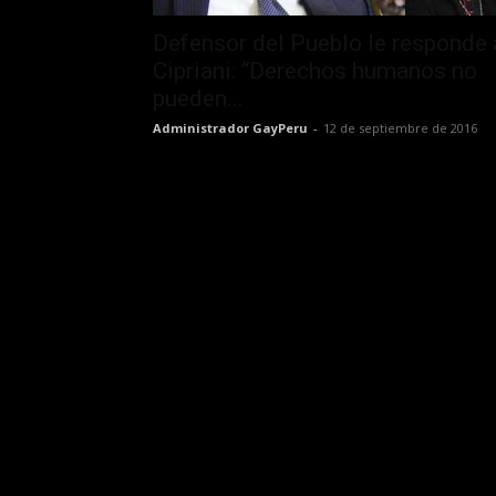
Defensor del Pueblo le responde 
Cipriani: “Derechos humanos no
pueden...
Administrador GayPeru
-
12 de septiembre de 2016