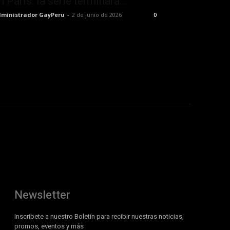
n París: la serie terminará...
ministrador GayPeru
-
2 de junio de 2026
0
Newsletter
Inscribete a nuestro Boletín para recibir nuestras noticias,
promos, eventos y más