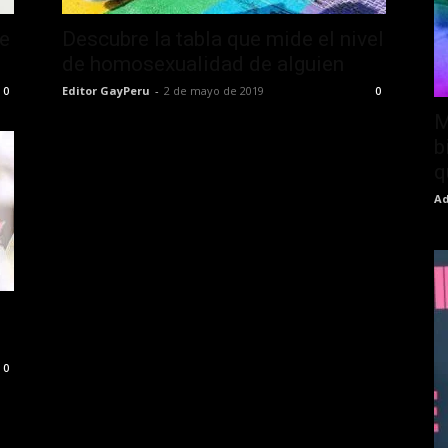
ue
Descubre la tabla que mide el nivel
de homosexualidad de alguien
Editor GayPeru
-
2 de mayo de 2019
0
0
M
b
q
Ad
0