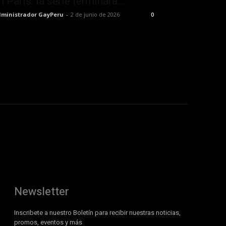
n París: la serie terminará...
ministrador GayPeru
-
2 de junio de 2026
0
Newsletter
Inscribete a nuestro Boletín para recibir nuestras noticias,
promos, eventos y más