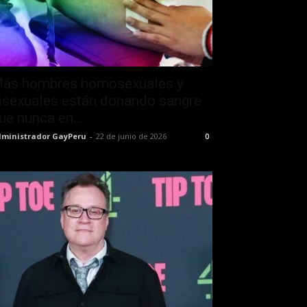
ás hombres homosexuales y
isexuales están donando sangre
ue nunca en...
ministrador GayPeru
-
22 de junio de 2026
0