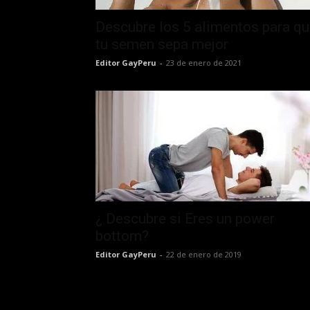
Descubre los 5 alimentos para q
tu semen sepa mejor
Editor GayPeru
-
23 de enero de 2021
¿ Descubre si Eres un power
bottom?
Editor GayPeru
-
22 de enero de 2019