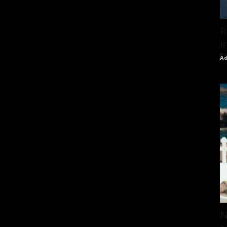
R
i
Ad
N