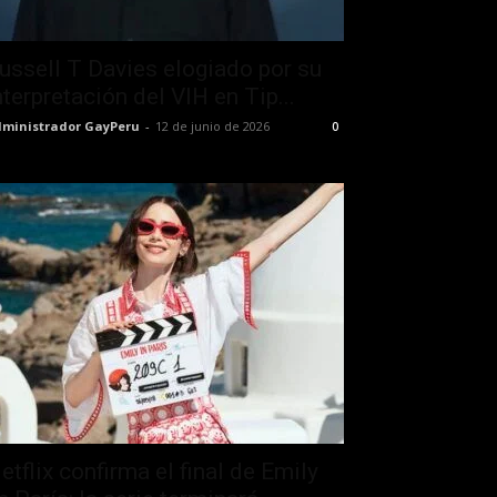
ussell T Davies elogiado por su
nterpretación del VIH en Tip...
ministrador GayPeru
-
12 de junio de 2026
0
etflix confirma el final de Emily