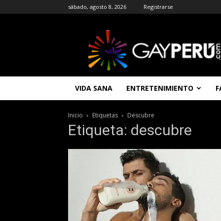
sábado, agosto 8, 2026
Registrarse
GAYPERU
|
Entretenimiento
Gay
|
Noticias
VIDA SANA
ENTRETENIMIENTO
F
Gays
|
Chat
Inicio
Etiquetas
Descubre
Gay
Etiqueta: descubre
Gratis
Peru