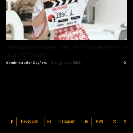
Netflix confirma el final de Emily en París: la
serie terminará...
Administrador GayPeru
-
2 de junio de 2026
0
Facebook
Instagram
RSS
X