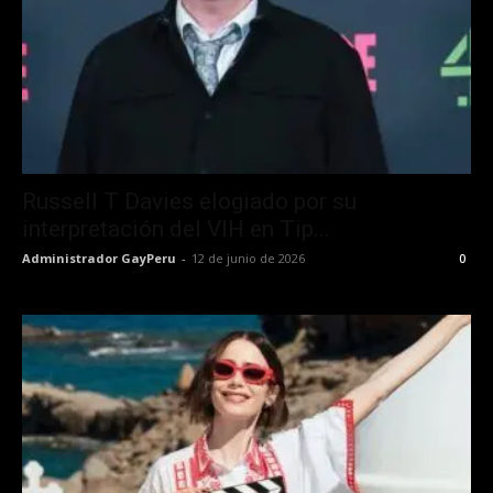
Russell T Davies elogiado por su
interpretación del VIH en Tip...
Administrador GayPeru
-
12 de junio de 2026
0