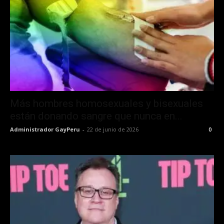
Más hombres homosexuales y bisexuales
están donando sangre que nunca en...
Administrador GayPeru
-
22 de junio de 2026
0