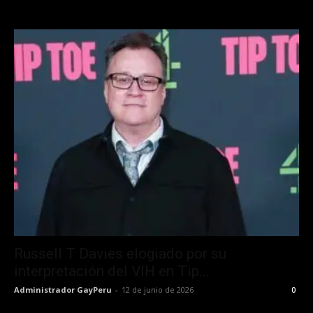
Russell T Davies elogiado por su
interpretación del VIH en Tip...
Administrador GayPeru
-
12 de junio de 2026
0