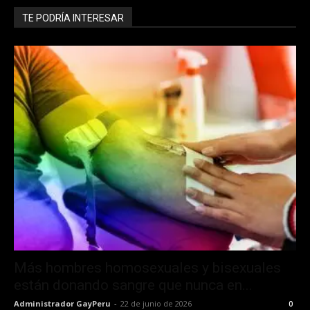
TE PODRÍA INTERESAR
Más hombres homosexuales y bisexuales
están donando sangre que nunca en...
Administrador GayPeru
-
22 de junio de 2026
0