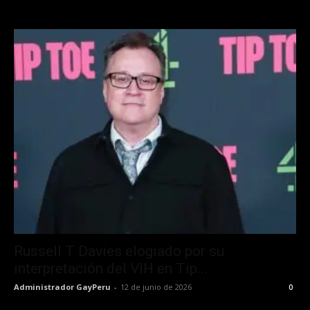
Russell T Davies elogiado por su
interpretación del VIH en Tip...
Administrador GayPeru
-
12 de junio de 2026
0