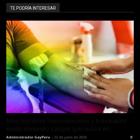
TE PODRÍA INTERESAR
Más hombres homosexuales y bisexuales
están donando sangre que nunca en...
Administrador GayPeru
-
22 de junio de 2026
0