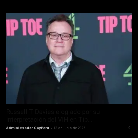
Russell T Davies elogiado por su
interpretación del VIH en Tip...
Administrador GayPeru
-
12 de junio de 2026
0