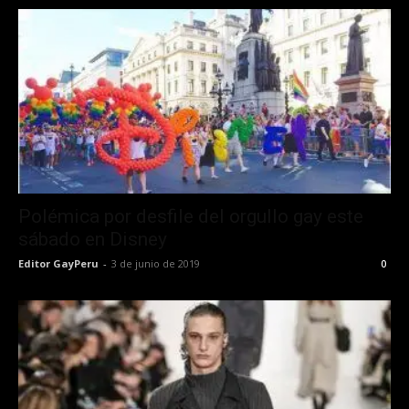
Polémica por desfile del orgullo gay este
sábado en Disney
Editor GayPeru
-
3 de junio de 2019
0