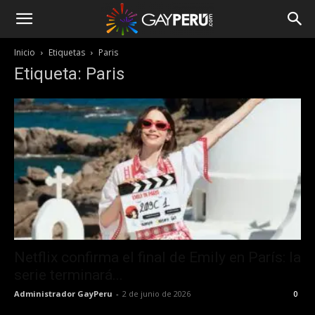
Inicio
Etiquetas
Paris
Etiqueta: Paris
Netflix confirma el final de Emily en París: la
serie terminará...
Administrador GayPeru
-
2 de junio de 2026
0