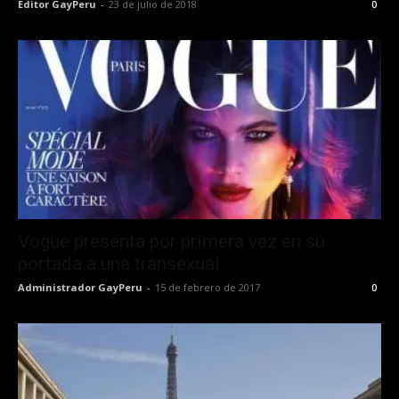
Editor GayPeru
-
23 de julio de 2018
0
Vogue presenta por primera vez en su
portada a una transexual
Administrador GayPeru
-
15 de febrero de 2017
0