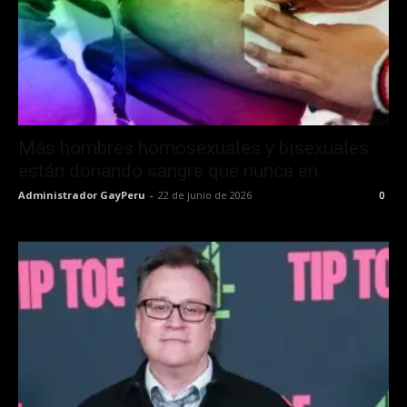
Más hombres homosexuales y bisexuales
están donando sangre que nunca en...
Administrador GayPeru
-
22 de junio de 2026
0