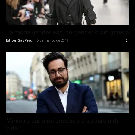
La moda genderless, no-gender o sin género
Editor GayPeru
-
5 de marzo de 2019
0
Ministro parisino presento a su pareja de
vida