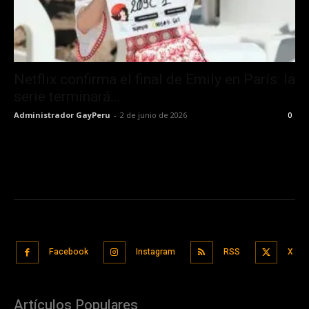
Netflix confirma el final de Emily en París: la
serie terminará...
Administrador GayPeru
-
2 de junio de 2026
0
Facebook
Instagram
RSS
X
Artículos Populares