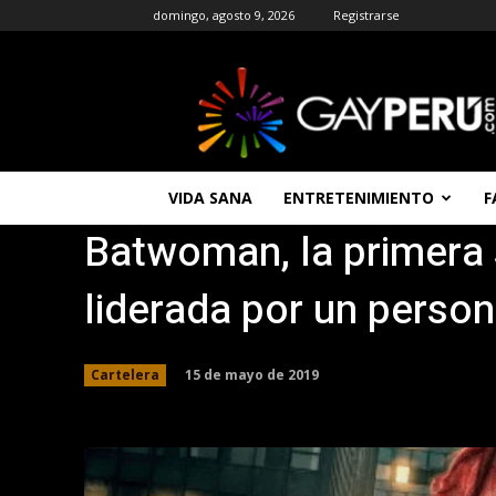
domingo, agosto 9, 2026
Registrarse
GAYPERU
|
Entretenimiento
Gay
|
Noticias
VIDA SANA
ENTRETENIMIENTO
F
Gays
Batwoman, la primera 
|
Chat
Gay
liderada por un person
Gratis
Peru
15 de mayo de 2019
Cartelera