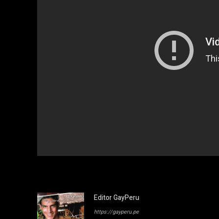
Editor GayPeru
https://gayperu.pe