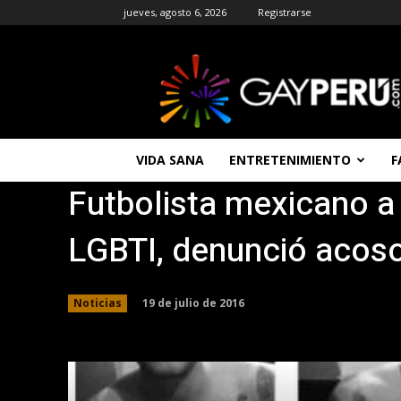
jueves, agosto 6, 2026
Registrarse
GAYPERU
|
Entretenimiento
Gay
|
Noticias
VIDA SANA
ENTRETENIMIENTO
F
Gays
Futbolista mexicano a
|
Chat
Gay
LGBTI, denunció acos
Gratis
Peru
19 de julio de 2016
Noticias