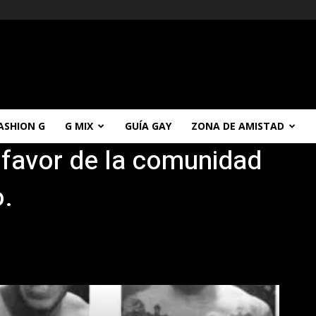
ASHION G
G MIX
GUÍA GAY
ZONA DE AMISTAD
 favor de la comunidad
o.