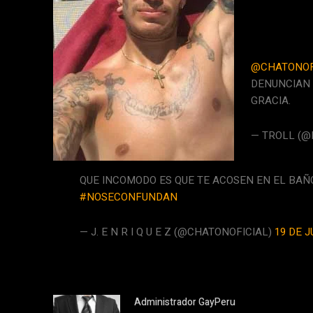
@CHATONOF
DENUNCIAN 
GRACIA.
— TROLL (
QUE INCOMODO ES QUE TE ACOSEN EN EL BAÑO
#NOSECONFUNDAN
— J. E N R I Q U E Z (@CHATONOFICIAL)
19 DE J
Administrador GayPeru