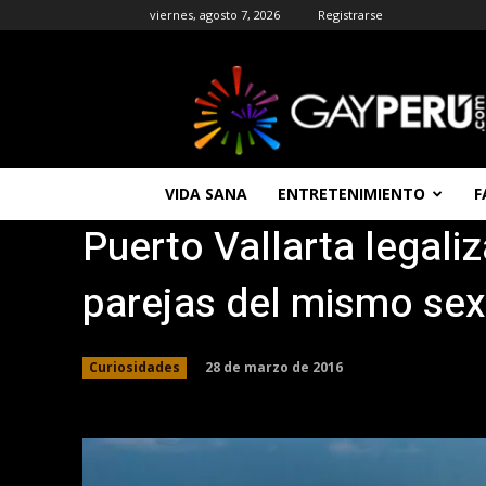
viernes, agosto 7, 2026
Registrarse
GAYPERU
|
Entretenimiento
Gay
|
Noticias
VIDA SANA
ENTRETENIMIENTO
F
Gays
Puerto Vallarta legali
|
Chat
Gay
parejas del mismo se
Gratis
Peru
28 de marzo de 2016
Curiosidades