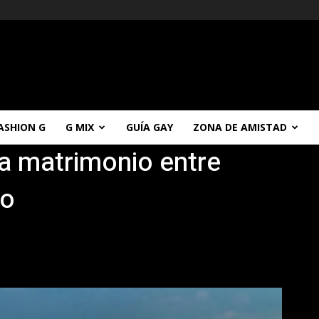
ASHION G
G MIX
GUÍA GAY
ZONA DE AMISTAD
za matrimonio entre
xo