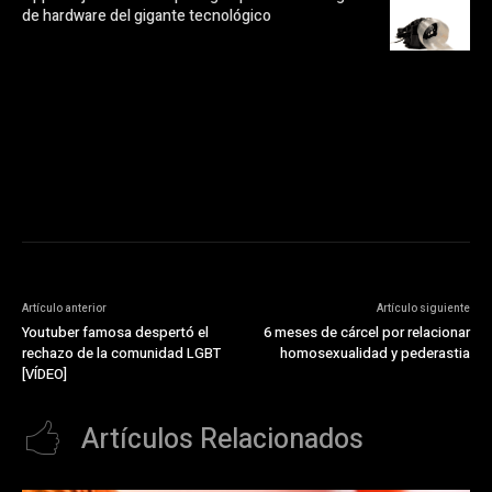
de hardware del gigante tecnológico
https://pubads.g.doubleclick.net/gampad/ads?
ad_type=audio_video&sz=300x250&iu=/23072484120/123&env=in
[referrer_url]&description_url=[description_url]&correlator=
[timestamp]
Artículo anterior
Artículo siguiente
Youtuber famosa despertó el
6 meses de cárcel por relacionar
rechazo de la comunidad LGBT
homosexualidad y pederastia
[VÍDEO]
Artículos Relacionados