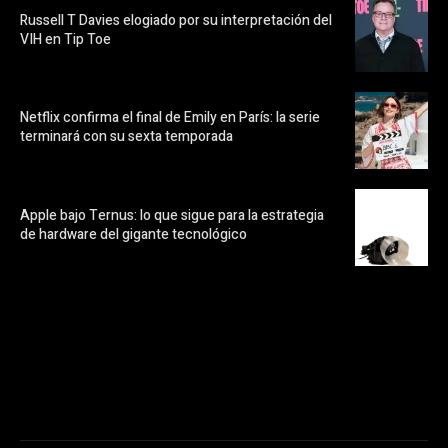
Russell T Davies elogiado por su interpretación del
VIH en Tip Toe
Netflix confirma el final de Emily en París: la serie
terminará con su sexta temporada
Apple bajo Ternus: lo que sigue para la estrategia
de hardware del gigante tecnológico
https://pubads.g.doubleclick.net/gampad/ads?
ad_type=audio_video&sz=300x250&iu=/23072484120/123&env=in
[referrer_url]&description_url=[description_url]&correlator=
[timestamp]